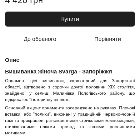
4 420 грн
Купити
До обраного
Порівняти
Опис
Вишиванка жіноча Svarga - Запоріжжя
Орнамент цієї вишиванки, характерний для Запорізької
області, відтворено з сорочки другої половини XIX століття,
знайденої у селищі Малинівка Пологівського району, що
підкреслює її історичну цінність.
Основний акцент орнаменту зосереджено на рукавах. Плечові
вставки, або "полики", виконані у традиційній червоно-чорній
гамі та прикрашені різноманітними стрічковими композиціями,
стилізованими гілками троянд та іншими рослинними
мотивами.