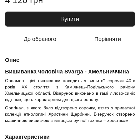
4 120 грн
Купити
До обраного
Порівняти
Опис
Вишиванка чоловіча Svarga - Хмельниччина
Орнамент цієї вишиванки походить з вишитої сорочки 40-х
років XX століття з Кам’янець-Подільського району
Хмельницької області. Візерунок виконано в гамі лілово-синіх
відтінків, що є характерним для цього регіону.
Оригінал, з якого було відтворено сорочку, взято з приватної
колекції етнологині Христини Щербини. Візерунок створено
машинною вишивкою з імітацією ручної техніки – хрестиком.
Характеристики