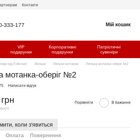
артнерам
Контакти
0-333-177
Мій кошик
VIP
Корпоративні
Патріотичні
и
подарунки
подарунки
сувеніри
еніри від Folkmart
Ляльки
Ляльки мотанки
Лялька мотанка-оберіг №2
а мотанка-оберіг №2
75
Написати відгук
 грн
Порівняти
В бажання
ності
мити, коли з'явиться
Оплата
Повернення