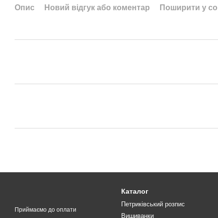
Опис
Новий відгук або коментар
Поширити у с
Каталог
Петриківський розпис
Приймаємо до оплати
Вишиванки