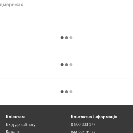
оцмережах
Клієнтам
Контактна інформація
Вхід до кабінету
0-800-333-177
Каталог
044-334-31-77