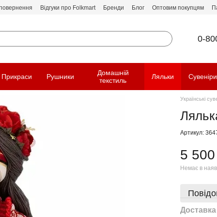
 повернення
Відгуки про Folkmart
Бренди
Блог
Оптовим покупцям
П
0-80
Домашній
Прикраси
Рушники
Ляльки
Сувенір
текстиль
Українські сув
Ляльк
Артикул: 364
5 500
Немає в наяв
Повідо
Доставка