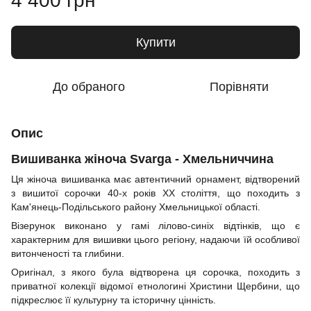
4 400 грн
Купити
До обраного
Порівняти
Опис
Вишиванка жіноча Svarga - Хмельниччина
Ця жіноча вишиванка має автентичний орнамент, відтворений
з вишитої сорочки 40-х років XX століття, що походить з
Кам'янець-Подільського району Хмельницької області.
Візерунок виконано у гамі лілово-синіх відтінків, що є
характерним для вишивки цього регіону, надаючи їй особливої
витонченості та глибини.
Оригінал, з якого була відтворена ця сорочка, походить з
приватної колекції відомої етнологині Христини Щербини, що
підкреслює її культурну та історичну цінність.