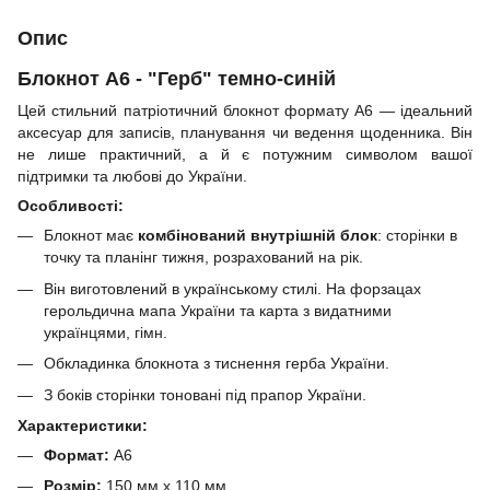
Опис
Блокнот A6 - "Герб" темно-синій
Цей стильний патріотичний блокнот формату А6 — ідеальний
аксесуар для записів, планування чи ведення щоденника. Він
не лише практичний, а й є потужним символом вашої
підтримки та любові до України.
Особливості:
Блокнот має
комбінований внутрішній блок
: сторінки в
точку та планінг тижня, розрахований на рік.
Він виготовлений в українському стилі. На форзацах
герольдична мапа України та карта з видатними
українцями, гімн.
Обкладинка блокнота з тиснення герба України.
З боків сторінки тоновані під прапор України.
Характеристики:
Формат:
A6
Розмір:
150 мм х 110 мм