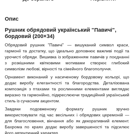
Опис
Рушник обрядовий український "Павичі",
бордовий (200×34)
Обрядовий рушник "Павичі" — вишуканий символ краси,
гармонії та достатку, що ідеально доповнює важливі події та
урочисті обряди. Вишивка із зображенням павичів у поєднанні
з розкішними квітковими мотивами створює глибокий
символізм любові, вірності та сімейного благополуччя.
Орнамент виконаний у насиченому бордовому кольорі, що
додає виробу елегантності та благородства. Деталізована
композиція з птахами та рослинними елементами виглядає
виразно та гармонійно, підкреслюючи традиційний український
стиль із сучасним акцентом.
Завдяки подовженому формату рушник зручно
використовувати під час весільних і обрядових церемоній —
для благословення, вінчання або як декоративний елемент.
Бахрома по краях додає виробу завершеності та підсилює
його автентичний характер.