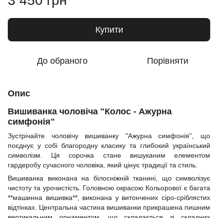
3 450 грн
Купити
До обраного
Порівняти
Опис
Вишиванка чоловіча "Колос - Ажурна
симфонія"
Зустрічайте чоловічу вишиванку "Ажурна симфонія", що
поєднує у собі благородну класику та глибокий український
символізм. Ця сорочка стане вишуканим елементом
гардеробу сучасного чоловіка, який цінує традиції та стиль.
Вишиванка виконана на білосніжній тканині, що символізує
чистоту та урочистість. Головною окрасою Кольорової є багата
**машинна вишивка**, виконана у витончених сіро-сріблястих
відтінках. Центральна частина вишиванки прикрашена пишним
вертикальним орнаментом, що складається зі складних