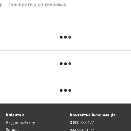
ар
Поширити у соцмережах
Клієнтам
Контактна інформація
Вхід до кабінету
0-800-333-177
Каталог
044-334-31-77