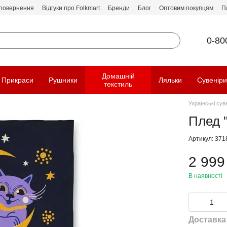
 повернення
Відгуки про Folkmart
Бренди
Блог
Оптовим покупцям
П
0-80
Домашній
Прикраси
Рушники
Ляльки
Сувенір
текстиль
Українські сув
Плед "
Артикул: 371
2 999
В наявності
Доставка