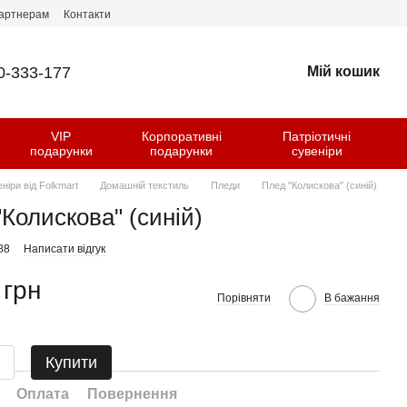
артнерам
Контакти
0-333-177
Мій кошик
VIP
Корпоративні
Патріотичні
и
подарунки
подарунки
сувеніри
еніри від Folkmart
Домашній текстиль
Пледи
Плед "Колискова" (синій)
Колискова" (синій)
88
Написати відгук
 грн
Порівняти
В бажання
Купити
Оплата
Повернення