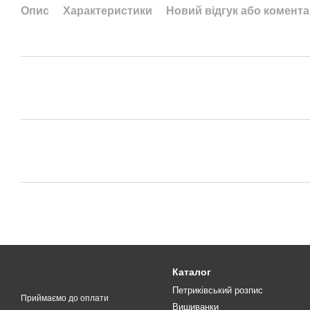
Опис
Характеристики
Новий відгук або комент
Каталог
Петриківський розпис
Приймаємо до оплати
Вишиванки