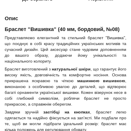
Опис
Браслет "Вишивка" (40 мм, бордовий, №08)
Представляємо елегантний та стильний браслет "Вишивка",
що поєднує в собі красу традиційних українських мотивів та
сучасний дизайн. Цей аксесуар стане чудовим доповненням
до вашого образу, додаючи йому унікальності та
національного колориту.
Браслет виготовлений з
натуральної шкіри
, що гарантує його
високу якість, довговічність та комфортне носіння. Основа
прикрашена яскравою та чіткою
машинною вишивкою
,
виконаною з особливою увагою до деталей, що відтворює
багаті орнаменти української вишивки. Кожен візерунок несе в
собі глибокий символізм, роблячи браслет не просто
прикрасою, а справжнім оберегом.
Завдяки зручній
застібці на кнопках
, браслет легко
одягається та надійно фіксується на зап'ясті. Ми подбали про
те, щоб ви могли підібрати ідеальний розмір: браслет має
кілька положень для регулювання обхвату.