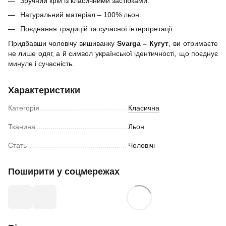
Зручний крій із класичними застібками.
Натуральний матеріал – 100% льон.
Поєднання традицій та сучасної інтерпретації.
Придбавши чоловічу вишиванку
Svarga – Кугут
, ви отримаєте
не лише одяг, а й символ української ідентичності, що поєднує
минуле і сучасність.
Характеристики
Категорія
Класична
Тканина
Льон
Стать
Чоловічі
Поширити у соцмережах