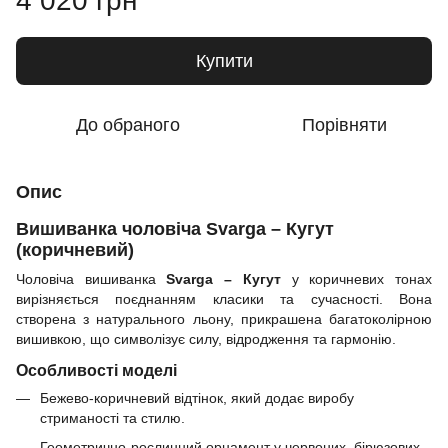
4 020 грн
Купити
До обраного
Порівняти
Опис
Вишиванка чоловіча Svarga – Кугут
(коричневий)
Чоловіча вишиванка
Svarga – Кугут
у коричневих тонах
вирізняється поєднанням класики та сучасності. Вона
створена з натурального льону, прикрашена багатоколірною
вишивкою, що символізує силу, відродження та гармонію.
Особливості моделі
Бежево-коричневий відтінок, який додає виробу
стриманості та стилю.
Геометрично-рослинний орнамент у червоних, бірюзових