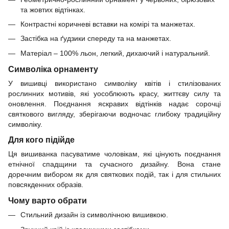
та жовтих відтінках.
Контрастні коричневі вставки на комірі та манжетах.
Застібка на ґудзики спереду та на манжетах.
Матеріал – 100% льон, легкий, дихаючий і натуральний.
Символіка орнаменту
У вишивці використано символіку квітів і стилізованих
рослинних мотивів, які уособлюють красу, життєву силу та
оновлення. Поєднання яскравих відтінків надає сорочці
святкового вигляду, зберігаючи водночас глибоку традиційну
символіку.
Для кого підійде
Ця вишиванка пасуватиме чоловікам, які цінують поєднання
етнічної спадщини та сучасного дизайну. Вона стане
доречним вибором як для святкових подій, так і для стильних
повсякденних образів.
Чому варто обрати
Стильний дизайн із символічною вишивкою.