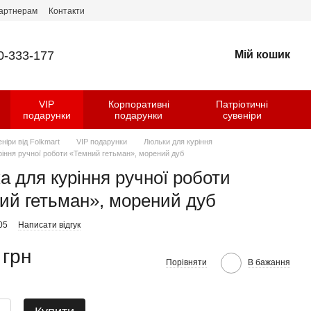
артнерам
Контакти
0-333-177
Мій кошик
VIP
Корпоративні
Патріотичні
и
подарунки
подарунки
сувеніри
еніри від Folkmart
VIP подарунки
Люльки для куріння
ріння ручної роботи «Темний гетьман», морений дуб
а для куріння ручної роботи
ий гетьман», морений дуб
05
Написати відгук
 грн
Порівняти
В бажання