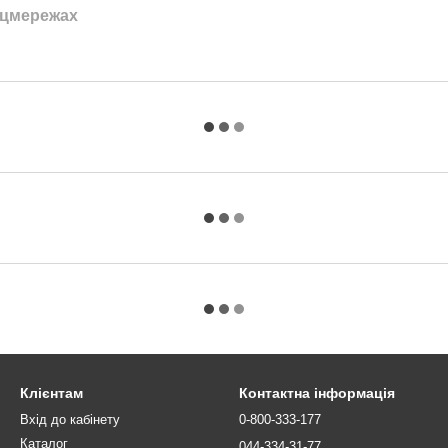
оцмережах
Клієнтам
Контактна інформація
Вхід до кабінету
0-800-333-177
Каталог
044-334-31-77