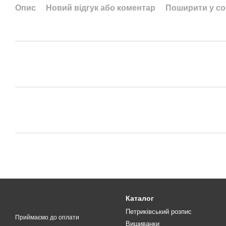
Опис
Новий відгук або коментар
Поширити у с
Каталог
Петриківський розпис
Приймаємо до оплати
Вишиванки