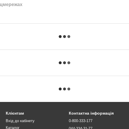
оцмережах
Клієнтам
Контактна інформація
Вхід до кабінету
0-800-333-177
Каталог
044-334-31-77