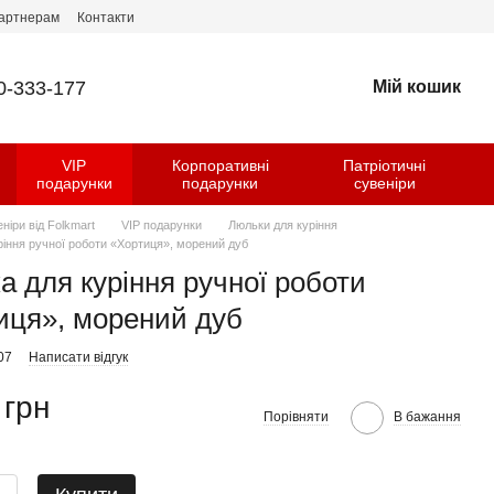
артнерам
Контакти
0-333-177
Мій кошик
VIP
Корпоративні
Патріотичні
и
подарунки
подарунки
сувеніри
еніри від Folkmart
VIP подарунки
Люльки для куріння
ріння ручної роботи «Хортиця», морений дуб
а для куріння ручної роботи
иця», морений дуб
07
Написати відгук
 грн
Порівняти
В бажання