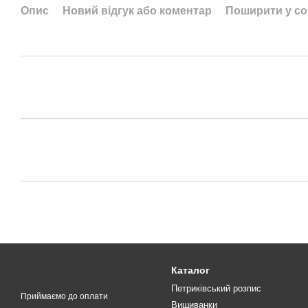
Опис
Новий відгук або коментар
Поширити у с
Каталог
Петриківський розпис
Приймаємо до оплати
Вишиванки