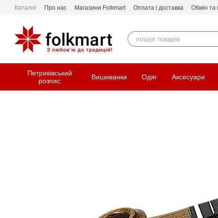
Перейти до основного контенту
Каталог
Про нас
Магазини Folkmart
Оплата і доставка
Обмін та
Петриківський
Вишиванки
Одяг
Аксесуари
розпис