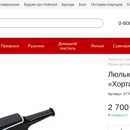
 повернення
Відгуки про Folkmart
Бренди
Блог
Оптовим покупцям
П
0-80
Домашній
Прикраси
Рушники
Ляльки
Сувенір
текстиль
Українські сув
Люлька для ку
Люльк
«Хорт
Артикул: 377
2 700
В наявності