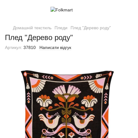
Домашній текстиль
Пледи
Плед "Дерево роду"
Плед "Дерево роду"
Артикул:
37810
Написати відгук