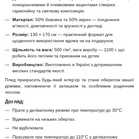
помаранчевими й оливковими акцентами створює
гармонійну та святкову композицію.
Матеріал:
50% бавовна та 50% акрил — поєднання
м’якості, довговічності та зручності у догляді.
Розмір:
130 × 170 см — практичний формат для
щоденного використання вдома чи на подарунок.
Щільність та вага:
500 г/м², вага виробу — 1100 г, що
робить його теплим та приємним на дотик.
Виробництво:
Виготовлено в Україні з дотриманням
високих стандартів якості.
Плед прикрасить будь-який інтер’єр та стане оберегом вашої
домівки, наповнюючи її затишком та особливим родинним
теплом.
Догляд:
Прати у делікатному режимі при температурі до 30°C.
Віджимати на низьких обертах.
Не відбілювати.
Прасувати при температурі до 110°C у делікатному