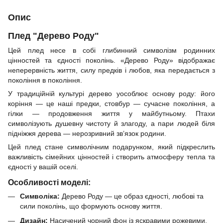
Опис
Плед "Дерево Роду"
Цей плед несе в собі глибинний символізм родинних
цінностей та єдності поколінь. «Дерево Роду» відображає
неперервність життя, силу предків і любов, яка передається з
покоління в покоління.
У традиційній культурі дерево уособлює основу роду: його
коріння — це наші предки, стовбур — сучасне покоління, а
гілки — продовження життя у майбутньому. Птахи
символізують душевну чистоту й злагоду, а пари людей біля
підніжжя дерева — нерозривний зв’язок родини.
Цей плед стане символічним подарунком, який підкреслить
важливість сімейних цінностей і створить атмосферу тепла та
єдності у вашій оселі.
Особливості моделі:
Символіка:
Дерево Роду — це образ єдності, любові та
сили поколінь, що формують основу життя.
Дизайн:
Насичений чорний фон із яскравими рожевими,