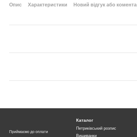
Опис
Характеристики
Новий відгук або комент
Каталог
Петриківський розпис
Приймаємо до оплати
Вишиванки