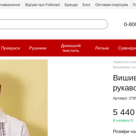
 повернення
Відгуки про Folkmart
Бренди
Блог
Оптовим покупцям
П
0-80
Домашній
Прикраси
Рушники
Ляльки
Сувенір
текстиль
Українські сув
Вишиванка чол
Вишив
рукаво
Артикул: 378
5 440
В наявності
Розміри чол