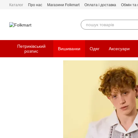
Перейти до основного контенту
Каталог
Про нас
Магазини Folkmart
Оплата і доставка
Обмін та
Петриківський
Вишиванки
Одяг
Аксесуари
розпис