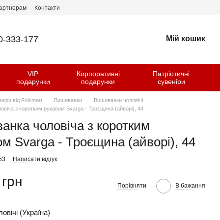
артнерам
Контакти
0-333-177
Мій кошик
VIP
Корпоративні
Патріотичні
и
подарунки
подарунки
сувеніри
еніри від Folkmart
Вишиванки
Вишиванки чоловічі
овіча з коротким рукавом Svarga - Троєщина (айворі), 44
анка чоловіча з коротким
м Svarga - Троєщина (айворі), 44
53
Написати відгук
 грн
Порівняти
В бажання
овічі (Україна)