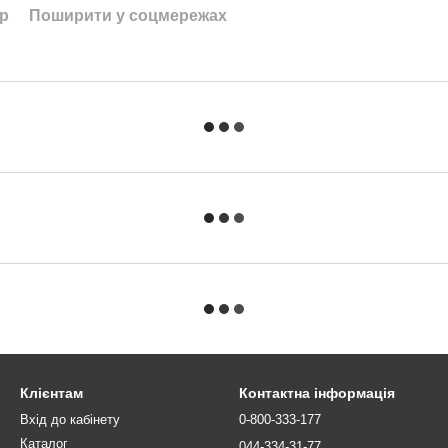
ар
Поширити у соцмережах
Клієнтам
Контактна інформація
Вхід до кабінету
0-800-333-177
Каталог
044-334-31-77