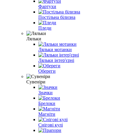
Фартухи
Постільна білизна
Пледи
Ляльки
Ляльки мотанки
Ляльки інтер'єрні
Обереги
Сувеніри
Значки
Брелоки
Магніти
Снігові кулі