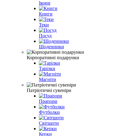
Ікони
Книги
Теки
Посуд
Щоденники
Корпоративні подарунки
Тарілки
Магніти
Патріотичні сувеніри
Прапори
Футболки
Світшоти
Кепки