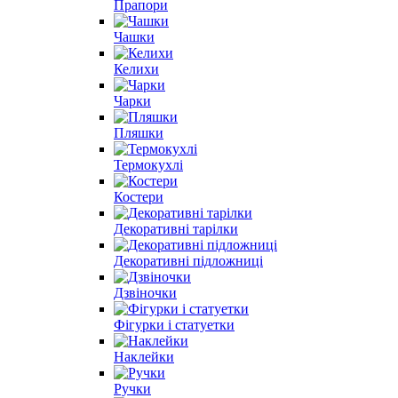
Прапори
Чашки
Келихи
Чарки
Пляшки
Термокухлі
Костери
Декоративні тарілки
Декоративні підложниці
Дзвіночки
Фігурки і статуетки
Наклейки
Ручки