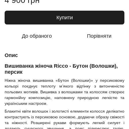
4 900 грн
Купити
До обраного
Порівняти
Опис
Вишиванка жіноча Ricco - Бутон (Волошки),
персик
Ніжна жіноча вишиванка «Бутон (Волошки)» у персиковому
кольорі поєднує теплоту м’якого відтінку з витонченістю
польових мотивів. Вишивка з волошками та колоссям створює
гармонійну композицію, наповнену природною легкістю та
українським настроєм.
Блакитні квіти волошок і золотисті елементи колосся делікатно
контрастують із персиковою основою, додаючи образу свіжості
та ніжності. Розширені рукави формують легкий силует і
додають сучасного звучання, а пояс підкреслює талію.