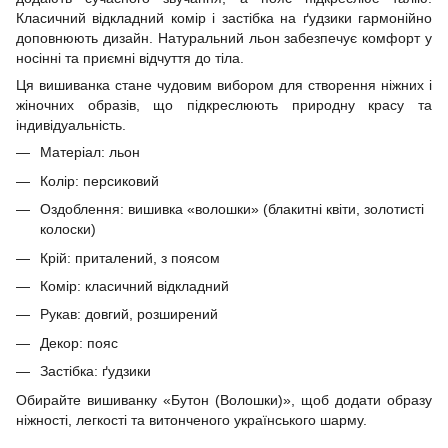
Класичний відкладний комір і застібка на ґудзики гармонійно
доповнюють дизайн. Натуральний льон забезпечує комфорт у
носінні та приємні відчуття до тіла.
Ця вишиванка стане чудовим вибором для створення ніжних і
жіночних образів, що підкреслюють природну красу та
індивідуальність.
Матеріал: льон
Колір: персиковий
Оздоблення: вишивка «волошки» (блакитні квіти, золотисті
колоски)
Крій: приталений, з поясом
Комір: класичний відкладний
Рукав: довгий, розширений
Декор: пояс
Застібка: ґудзики
Обирайте вишиванку «Бутон (Волошки)», щоб додати образу
ніжності, легкості та витонченого українського шарму.