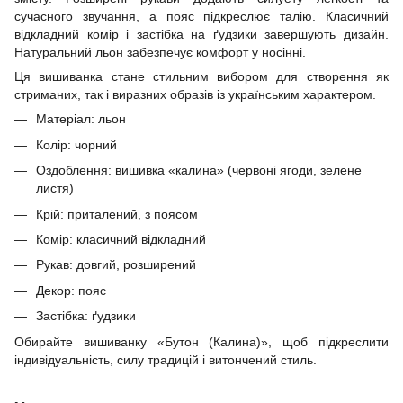
сучасного звучання, а пояс підкреслює талію. Класичний
відкладний комір і застібка на ґудзики завершують дизайн.
Натуральний льон забезпечує комфорт у носінні.
Ця вишиванка стане стильним вибором для створення як
стриманих, так і виразних образів із українським характером.
Матеріал: льон
Колір: чорний
Оздоблення: вишивка «калина» (червоні ягоди, зелене
листя)
Крій: приталений, з поясом
Комір: класичний відкладний
Рукав: довгий, розширений
Декор: пояс
Застібка: ґудзики
Обирайте вишиванку «Бутон (Калина)», щоб підкреслити
індивідуальність, силу традицій і витончений стиль.