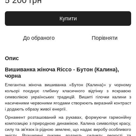
5 200 грн
Купити
До обраного
Порівняти
Опис
Вишиванка жіноча Ricco - Бутон (Калина),
чорна
Елегантна жіноча вишиванка «Бутон (Калина)» у чорному
кольорі поєднує глибину класичного відтінку з яскравою
символікою українських традицій. Вишиті гілочки калини з
насиченими червоними ягодами створюють виразний контраст
і додають образу живої енергії.
Орнамент розташований на рукавах, формуючи гармонійну
композицію з природною динамікою. Калина символізує красу,
силу та зв’язок із рідною землею, що надає виробу особливого
змісту. Розширені рукави додають силуету легкості та