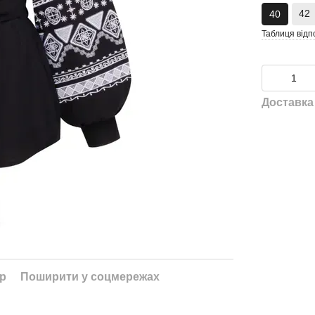
42
40
Таблиця відп
Доставка
ар
Поширити у соцмережах