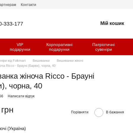
артнерам
Контакти
0-333-177
Мій кошик
VIP
Корпоративні
Патріотичні
и
подарунки
подарунки
сувеніри
еніри від Folkmart
Вишиванки
Вишиванки жіночі
ча Ricco - Брауні (Барви), чорна, 40
анка жіноча Ricco - Брауні
), чорна, 40
66
Написати відгук
 грн
Порівняти
В бажання
очі (Україна)