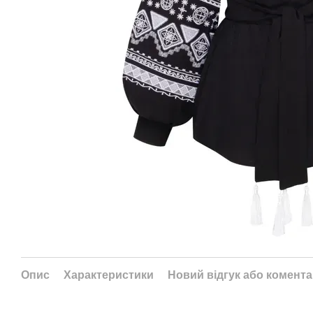
Опис
Характеристики
Новий відгук або комент