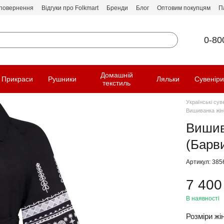
 повернення
Відгуки про Folkmart
Бренди
Блог
Оптовим покупцям
П
0-80
Домашній
Прикраси
Рушники
Ляльки
Сувенір
текстиль
Українські сув
Вишиванка жіно
Вишив
(Барви
Артикул: 385
7 400
В наявності
Розміри жін