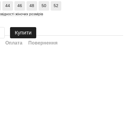
44
46
48
50
52
овідності жіночих розмірів
Купити
Оплата
Повернення