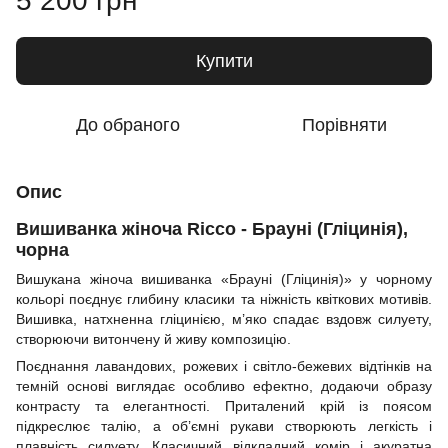
5 200 грн
Купити
До обраного
Порівняти
Опис
Вишиванка жіноча Ricco - Брауні (Гліцинія),
чорна
Вишукана жіноча вишиванка «Брауні (Гліцинія)» у чорному
кольорі поєднує глибину класики та ніжність квіткових мотивів.
Вишивка, натхненна гліцинією, м’яко спадає вздовж силуету,
створюючи витончену й живу композицію.
Поєднання лавандових, рожевих і світло-бежевих відтінків на
темній основі виглядає особливо ефектно, додаючи образу
контрасту та елегантності. Приталений крій із поясом
підкреслює талію, а об’ємні рукави створюють легкість і
плавність силуету. Класичний відкладний комір і акуратна