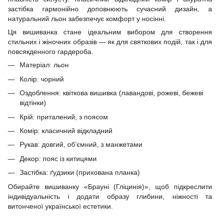
застібка гармонійно доповнюють сучасний дизайн, а
натуральний льон забезпечує комфорт у носінні.
Ця вишиванка стане ідеальним вибором для створення
стильних і жіночних образів — як для святкових подій, так і для
повсякденного гардероба.
Матеріал: льон
Колір: чорний
Оздоблення: квіткова вишивка (лавандові, рожеві, бежеві
відтінки)
Крій: приталений, з поясом
Комір: класичний відкладний
Рукав: довгий, об’ємний, з манжетами
Декор: пояс із китицями
Застібка: ґудзики (прихована планка)
Обирайте вишиванку «Брауні (Гліцинія)», щоб підкреслити
індивідуальність і додати образу глибини, ніжності та
витонченої української естетики.