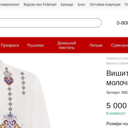
 повернення
Відгуки про Folkmart
Бренди
Блог
Оптовим покупцям
П
0-80
Домашній
Прикраси
Рушники
Ляльки
Сувенір
текстиль
Українські сув
Вишита сорочк
Вишит
молоч
Артикул: 386
5 000
В наявності
Розміри чол