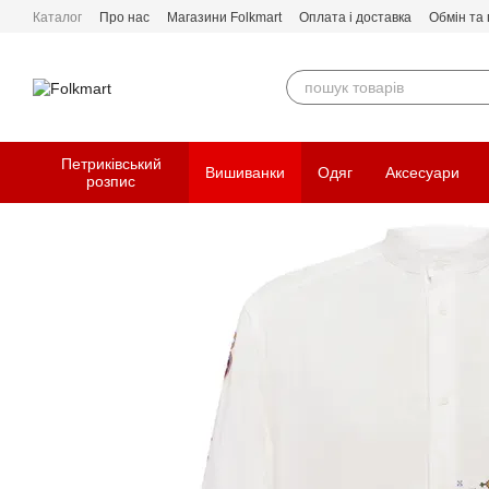
Перейти до основного контенту
Каталог
Про нас
Магазини Folkmart
Оплата і доставка
Обмін та
Петриківський
Вишиванки
Одяг
Аксесуари
розпис