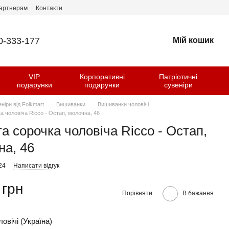
артнерам
Контакти
0-333-177
Мій кошик
VIP
Корпоративні
Патріотичні
и
подарунки
подарунки
сувеніри
еніри від Folkmart
Вишиванки
Вишиванки чоловічі
а чоловіча Ricco - Остап, молочна, 46
а сорочка чоловіча Ricco - Остап,
на, 46
24
Написати відгук
 грн
Порівняти
В бажання
овічі (Україна)