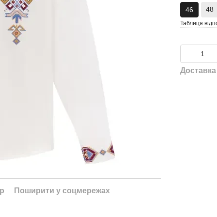
48
46
Таблиця відп
Доставка
ар
Поширити у соцмережах