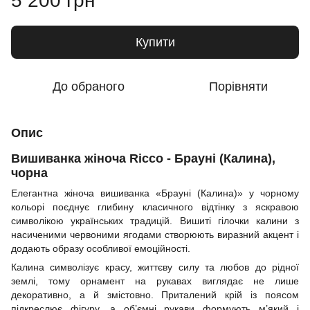
5 200 грн
Купити
До обраного
Порівняти
Опис
Вишиванка жіноча Ricco - Брауні (Калина),
чорна
Елегантна жіноча вишиванка «Брауні (Калина)» у чорному
кольорі поєднує глибину класичного відтінку з яскравою
символікою українських традицій. Вишиті гілочки калини з
насиченими червоними ягодами створюють виразний акцент і
додають образу особливої емоційності.
Калина символізує красу, життєву силу та любов до рідної
землі, тому орнамент на рукавах виглядає не лише
декоративно, а й змістовно. Приталений крій із поясом
підкреслює фігуру, а об’ємні рукави формують м’який і