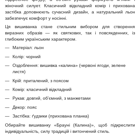
жіночний силует. Класичний відкладний комір і прихована
застібка доповнюють сучасний дизайн, а натуральний льон
забезпечує комфорт у носінні.
Ця вишиванка стане стильним вибором для створення
виразних образів — як святкових, так і повсякденних, із
глибоким українським характером.
Матеріал: льон
Колір: чорний
Оздоблення: вишивка «калина» (червоні ягоди, зелене
листя)
Крій: приталений, з поясом
Комір: класичний відкладний
Рукав: довгий, об’ємний, з манжетами
Декор: пояс
Застібка: ґудзики (прихована планка)
Обирайте вишиванку «Брауні (Калина)», щоб підкреслити
індивідуальність, силу традицій і витончений стиль.