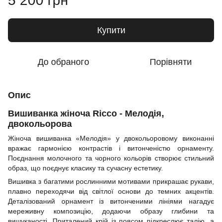
5 200 грн
Купити
До обраного
Порівняти
Опис
Вишиванка жіноча Ricco - Мелодія,
двокольорова
Жіноча вишиванка «Мелодія» у двокольоровому виконанні
вражає гармонією контрастів і витонченістю орнаменту.
Поєднання молочного та чорного кольорів створює стильний
образ, що поєднує класику та сучасну естетику.
Вишивка з багатими рослинними мотивами прикрашає рукави,
плавно переходячи від світлої основи до темних акцентів.
Деталізований орнамент із витонченими лініями нагадує
мереживну композицію, додаючи образу глибини та
вишуканості. Приталений крій із поясом підкреслює талію, а