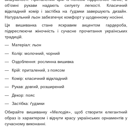
об’ємні рукави надають силуету легкості. Класичний
відкладний комір і застібка на ґудзики завершують дизайн.
Натуральний льон забезпечує комфорт у щоденному носінні.
Ця вишиванка стане яскравим акцентом гардероба,
підкреслюючи жіночність і сучасне прочитання українських
традицій.
Матеріал: льон
Колір: молочний, чорний
Оздоблення: рослинна вишивка
Крій: приталений, з поясом
Комір: класичний відкладний
Рукав: довгий, розширений
Декор: пояс
Застібка: ґудзики
Обирайте вишиванку «Мелодія», щоб створити елегантний
образ із характером і відчути красу українських орнаментів у
сучасному виконанні.