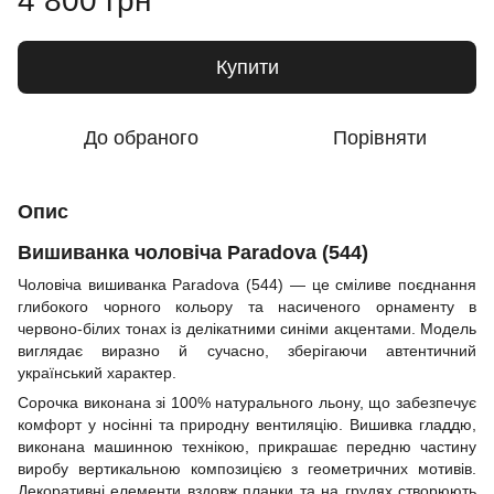
4 800 грн
Купити
До обраного
Порівняти
Опис
Вишиванка чоловіча Paradova (544)
Чоловіча вишиванка Paradova (544) — це сміливе поєднання
глибокого чорного кольору та насиченого орнаменту в
червоно-білих тонах із делікатними синіми акцентами. Модель
виглядає виразно й сучасно, зберігаючи автентичний
український характер.
Сорочка виконана зі 100% натурального льону, що забезпечує
комфорт у носінні та природну вентиляцію. Вишивка гладдю,
виконана машинною технікою, прикрашає передню частину
виробу вертикальною композицією з геометричних мотивів.
Декоративні елементи вздовж планки та на грудях створюють