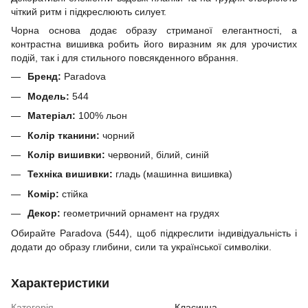
чіткий ритм і підкреслюють силует.
Чорна основа додає образу стриманої елегантності, а
контрастна вишивка робить його виразним як для урочистих
подій, так і для стильного повсякденного вбрання.
Бренд:
Paradova
Модель:
544
Матеріал:
100% льон
Колір тканини:
чорний
Колір вишивки:
червоний, білий, синій
Техніка вишивки:
гладь (машинна вишивка)
Комір:
стійка
Декор:
геометричний орнамент на грудях
Обирайте Paradova (544), щоб підкреслити індивідуальність і
додати до образу глибини, сили та української символіки.
Характеристики
Категорія
Класична