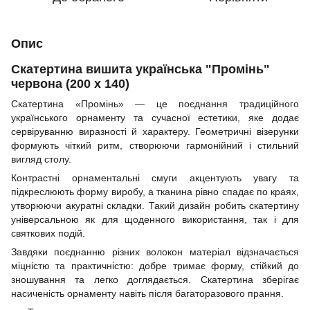
Опис
Скатертина вишита українська "Промінь"
червона (200 х 140)
Скатертина «Промінь» — це поєднання традиційного
українського орнаменту та сучасної естетики, яке додає
сервіруванню виразності й характеру. Геометричні візерунки
формують чіткий ритм, створюючи гармонійний і стильний
вигляд столу.
Контрастні орнаментальні смуги акцентують увагу та
підкреслюють форму виробу, а тканина рівно спадає по краях,
утворюючи акуратні складки. Такий дизайн робить скатертину
універсальною як для щоденного використання, так і для
святкових подій.
Завдяки поєднанню різних волокон матеріал відзначається
міцністю та практичністю: добре тримає форму, стійкий до
зношування та легко доглядається. Скатертина зберігає
насиченість орнаменту навіть після багаторазового прання.