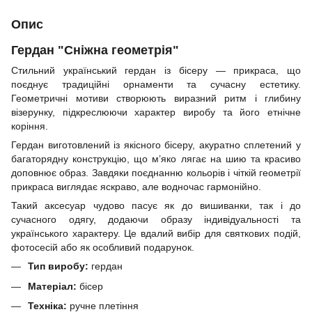
Опис
Гердан "Сніжна геометрія"
Стильний український гердан із бісеру — прикраса, що
поєднує традиційні орнаменти та сучасну естетику.
Геометричні мотиви створюють виразний ритм і глибину
візерунку, підкреслюючи характер виробу та його етнічне
коріння.
Гердан виготовлений із якісного бісеру, акуратно сплетений у
багаторядну конструкцію, що м’яко лягає на шию та красиво
доповнює образ. Завдяки поєднанню кольорів і чіткій геометрії
прикраса виглядає яскраво, але водночас гармонійно.
Такий аксесуар чудово пасує як до вишиванки, так і до
сучасного одягу, додаючи образу індивідуальності та
українського характеру. Це вдалий вибір для святкових подій,
фотосесій або як особливий подарунок.
Тип виробу:
гердан
Матеріал:
бісер
Техніка:
ручне плетіння