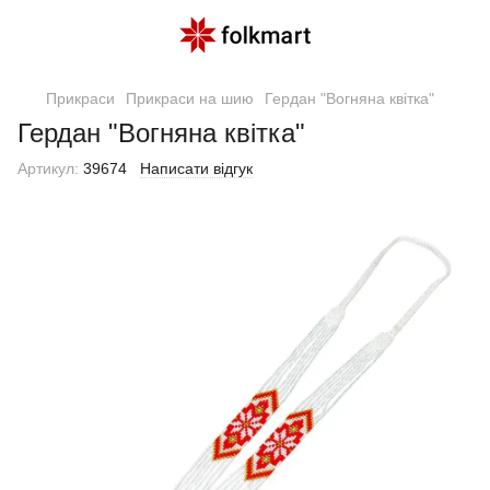
Прикраси
Прикраси на шию
Гердан "Вогняна квітка"
Гердан "Вогняна квітка"
Артикул:
39674
Написати відгук