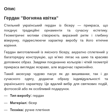
Опис
Гердан "Вогняна квітка"
Стильний український гердан із бісеру — прикраса, що
поєднує традиційні орнаменти та сучасну естетику.
Геометричні мотиви створюють виразний ритм і глибину
візерунку, підкреслюючи характер виробу та його етнічне
коріння.
Гердан виготовлений із якісного бісеру, акуратно сплетений у
багаторядну конструкцію, що м’яко лягає на шию та красиво
доповнює образ. Завдяки поєднанню кольорів і чіткій геометрії
прикраса виглядає яскраво, але водночас гармонійно.
Такий аксесуар чудово пасує як до вишиванки, так і до
сучасного одягу, додаючи образу індивідуальності та
українського характеру. Це вдалий вибір для святкових подій,
фотосесій або як особливий подарунок.
Тип виробу:
гердан
Матеріал:
бісер
Техніка:
ручне плетіння