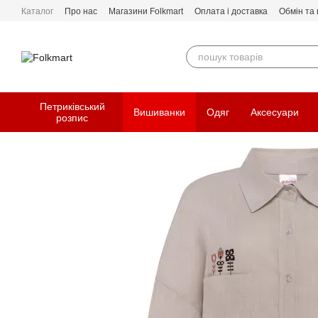
Перейти до основного контенту
Каталог
Про нас
Магазини Folkmart
Оплата і доставка
Обмін та
Петриківський
Вишиванки
Одяг
Аксесуари
розпис