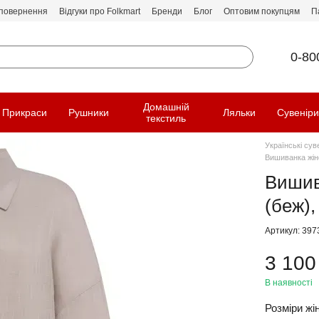
 повернення
Відгуки про Folkmart
Бренди
Блог
Оптовим покупцям
П
0-80
Домашній
Прикраси
Рушники
Ляльки
Сувенір
текстиль
Українські сув
Вишиванка жіно
Вишив
(беж),
Артикул: 397
3 100
В наявності
Розміри жін