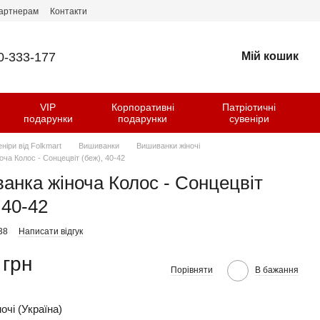
артнерам
Контакти
0-333-177
Мій кошик
VIP
Корпоративні
Патріотичні
и
подарунки
подарунки
сувеніри
еніри від Folkmart
Вишиванки
Вишиванки жіночі
ча Колос - Сонцецвіт (беж), 40-42
анка жіноча Колос - Сонцецвіт
 40-42
38
Написати відгук
 грн
Порівняти
В бажання
очі (Україна)