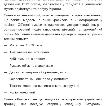
датований 1912 роком, зберігається у фондах Національного
музею архітектури та побуту України.
Сукня має вільний крій, пояс із китицями та практичні кишені,
що робить модель не лише красивою, а й комфортною у
носінні. Об’ємні рукави з вишивкою, декоративний комір і
орнаментований поділ створюють цілісний та гармонійний
образ. Машинна вишивка делікатно відтворює характер ручної
техніки вишиття.
Матеріал: 100% льон
Тип: жіноча вишита сукня
Крій: вільний, з поясом
Рукави: об’ємні, з вишивкою
Декор: геометричний орнамент, китиці
Особливості: кишені, пояс у комплекті
Техніка: машинна вишивка з імітацією ручної
Колір: молочний
Сукня «Каховка» — це вишукана інтерпретація української
традиції, яка поєднує історичну спадщину, натуральні