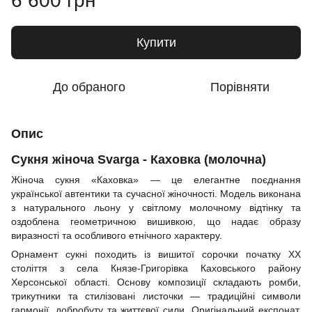
6 600 грн
Купити
До обраного
Порівняти
Опис
Сукня жіноча Svarga - Каховка (молочна)
Жіноча сукня «Каховка» — це елегантне поєднання
української автентики та сучасної жіночності. Модель виконана
з натурального льону у світлому молочному відтінку та
оздоблена геометричною вишивкою, що надає образу
виразності та особливого етнічного характеру.
Орнамент сукні походить із вишитої сорочки початку ХХ
століття з села Князе-Григорівка Каховського району
Херсонської області. Основу композиції складають ромби,
трикутники та стилізовані листочки — традиційні символи
гармонії, добробуту та життєвої сили. Оригінальний експонат,