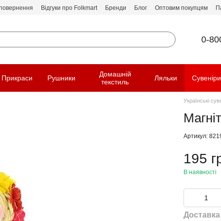
 повернення
Відгуки про Folkmart
Бренди
Блог
Оптовим покупцям
П
0-80
Домашній
Прикраси
Рушники
Ляльки
Сувенір
текстиль
Українські сув
Магні
Артикул: 821
195 г
В наявності
Доставка