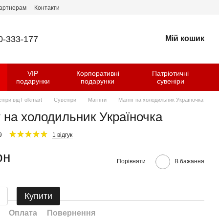
артнерам
Контакти
0-333-177
Мій кошик
VIP
Корпоративні
Патріотичні
и
подарунки
подарунки
сувеніри
еніри від Folkmart
Сувеніри
Магніти
Магніт на холодильник Україночка
т на холодильник Україночка
9
1 відгук
рн
Порівняти
В бажання
Купити
Оплата
Повернення