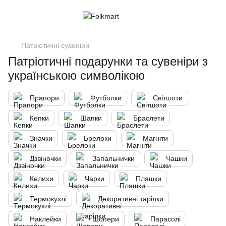
Патріотичні сувеніри
Патріотичні подарунки та сувеніри з
українською символікою
Прапори
Футболки
Світшоти
Кепки
Шапки
Браслети
Значки
Брелоки
Магніти
Дзвіночки
Запальнички
Чашки
Келихи
Чарки
Пляшки
Термокухлі
Декоративні тарілки
Наклейки
Шопери
Парасолі