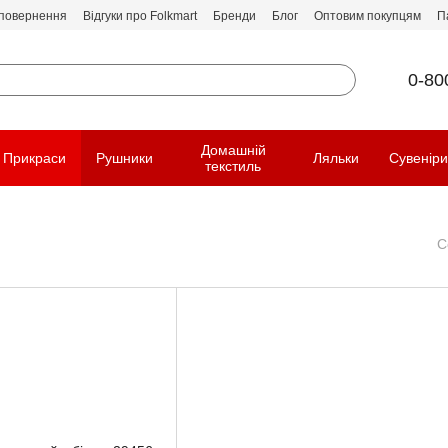
 повернення
Відгуки про Folkmart
Бренди
Блог
Оптовим покупцям
П
0-80
Домашній
Прикраси
Рушники
Ляльки
Сувенір
текстиль
С