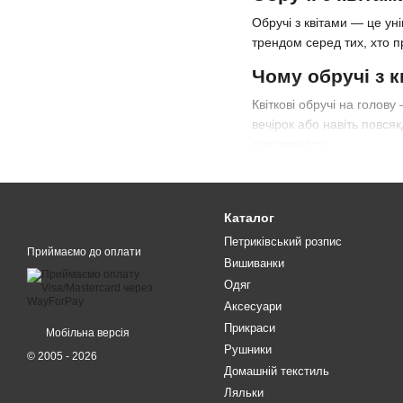
Обручі з квітами — це ун
трендом серед тих, хто п
Чому обручі з к
Квіткові обручі на голов
вечірок або навіть повсяк
елегантності.
Сучасні обручі виготовля
аксесуари міцні, зручні 
Каталог
Як вибрати іде
Петриківський розпис
Приймаємо до оплати
Вибір обруча з квітів зал
Вишиванки
Для весільних образі
Одяг
перлами, стразами а
Аксесуари
Для фестивалів і фот
Прикраси
Мобільна версія
аксесуари чудово виг
Рушники
© 2005 - 2026
Домашній текстиль
Для дітей. Дитячі об
Ляльки
щоб дитині було ком