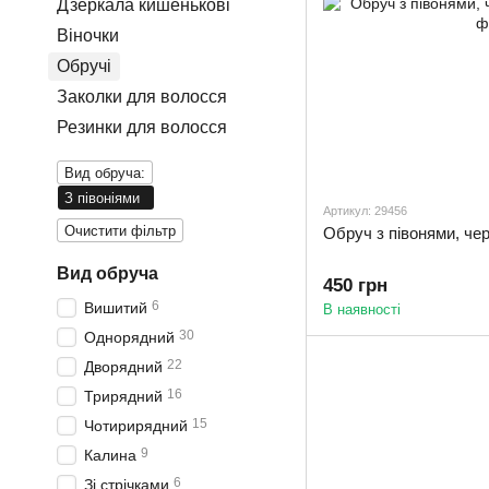
Дзеркала кишенькові
Віночки
Обручі
Заколки для волосся
Резинки для волосся
Вид обруча:
З півоніями
Артикул: 29456
Очистити фільтр
Обруч з півонями, че
Вид обруча
450 грн
6
Вишитий
В наявності
30
Однорядний
22
Дворядний
16
Трирядний
15
Чотирирядний
9
Калина
6
Зі стрічками