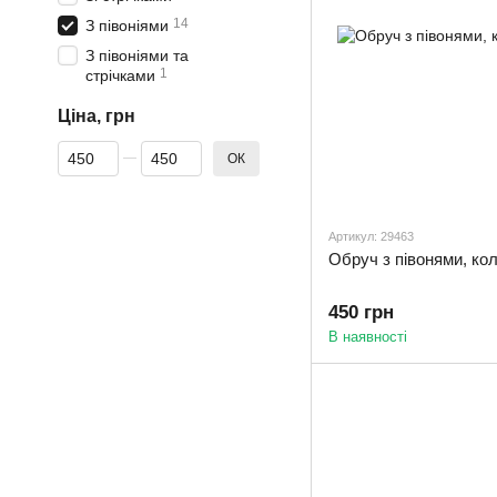
14
З півоніями
З півоніями та
1
стрічками
Ціна, грн
Від Ціна, грн
До Ціна, грн
ОК
Артикул: 29463
Обруч з півонями, ко
450 грн
В наявності