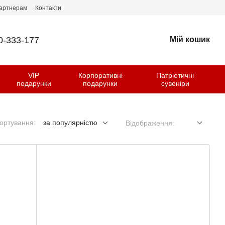
артнерам
Контакти
0-333-177
Мій кошик
VIP
Корпоративні
Патріотичні
и
подарунки
подарунки
сувеніри
ортування:
за популярністю
Відображення: