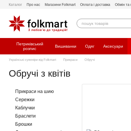
Перейти до основного контенту
Каталог
Про нас
Магазини Folkmart
Оплата і доставка
Обмін та
Петриківський
Вишиванки
Одяг
Аксесуари
розпис
Українські сувеніри від Folkmart
Прикраси
Обручі
Обручі з квітів
Прикраси на шию
Сережки
Каблучки
Браслети
Брошки