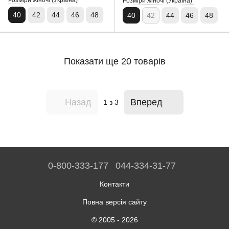
Розміри жіночі (Україна)
Розміри жіночі (Україна)
40
42
44
46
48
40
42
44
46
48
Показати ще 20 товарів
Назад
Вперед
1
з 3
0-800-333-177
044-334-31-77
Контакти
Повна версія сайту
© 2005 - 2026