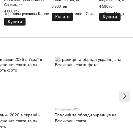
коротким рукавом Колос -
Колос - Сокіл, 42
Мода (7003), 44
Світязь, 44
5 900 грн
4 590 грн
4 000 грн
Купити
Купити
Купити
27 березня 2026
нки 2026 в Україні -
Традиції та обряди українців на
одження свята та як
Великодні свята
ють