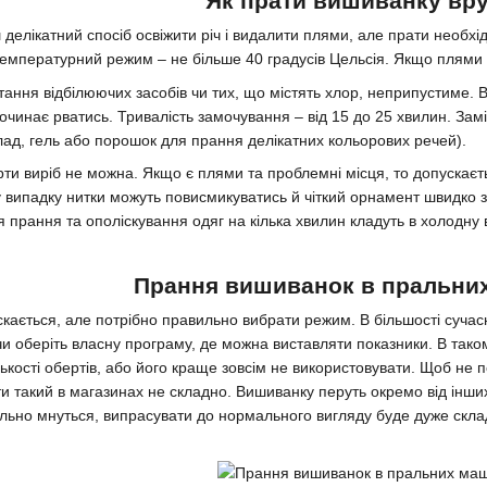
Як прати вишиванку вр
делікатний спосіб освіжити річ і видалити плями, але прати необхі
 Температурний режим – не більше 40 градусів Цельсія. Якщо плями п
стання відбілюючих засобів чи тих, що містять хлор, неприпустиме. 
починає рватись. Тривалість замочування – від 15 до 25 хвилин. Зам
лад, гель або порошок для прання делікатних кольорових речей).
ти виріб не можна. Якщо є плями та проблемні місця, то допускаєть
у випадку нитки можуть повисмикуватись й чіткий орнамент швидко з
я прання та ополіскування одяг на кілька хвилин кладуть в холодну 
Прання вишиванок в пральни
скається, але потрібно правильно вибрати режим. В більшості суча
чи оберіть власну програму, де можна виставляти показники. В тако
лькості обертів, або його краще зовсім не використовувати. Щоб не 
и такий в магазинах не складно. Вишиванку перуть окремо від інших
льно мнуться, випрасувати до нормального вигляду буде дуже склад