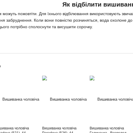
Як відбілити вишиван
 можуть пожовтіти. Для їхнього відбілювання використовують звичайн
пеня забруднення. Коли вони повністю розчиняться, вода охолоне до 4
цього потрібно сполоснути та висушити сорочку.
о
шиванка чоловіча
Вишиванка чоловіча
Вишиванка чоловіча