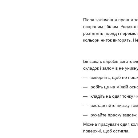
Після закінчення прання та
випраним і білим. Розмісті
розтягніть поряд і переміс
кольори ниток вигорять. Н
Більшість виробів виготов
складок і заломів не уник
виверніть, щоб не пош
робіть це на м’якій осно
кладіть на одяг тонку ч
виставляйте низьку те
рухайте праску вздовж 
Можна прасувати одяг, кол
поверхні, щоб остигла.