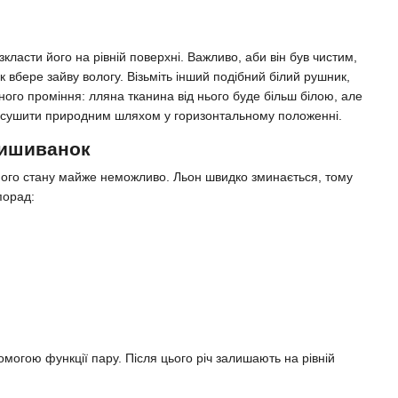
класти його на рівній поверхні. Важливо, аби він був чистим,
ик вбере зайву вологу. Візьміть інший подібний білий рушник,
ного проміння: лляна тканина від нього буде більш білою, але
но сушити природним шляхом у горизонтальному положенні.
вишиванок
льного стану майже неможливо. Льон швидко зминається, тому
порад:
могою функції пару. Після цього річ залишають на рівній