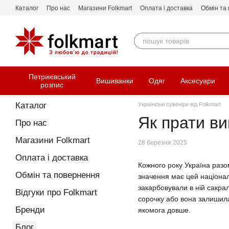
Перейти до основного контенту
Каталог
Про нас
Магазини Folkmart
Оплата і доставка
Обмін та
Петриківський
Вишиванки
Одяг
Аксесуари
розпис
Каталог
Українські сувеніри від Folkmart
Як прати в
Про нас
Магазини Folkmart
28 березня 2025
Оплата і доставка
Кожного року Україна разом
Обмін та повернення
значення має цей націонал
закарбовували в ній сакра
Відгуки про Folkmart
сорочку або вона залишила
Бренди
якомога довше.
Блог