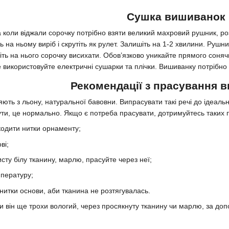
Сушка вишиванок
 коли віджали сорочку потрібно взяти великий махровий рушник, роз
ть на ньому виріб і скрутіть як рулет. Залишіть на 1-2 хвилини. Рушн
тіть на нього сорочку висихати. Обов’язково уникайте прямого соняч
е використовуйте електричні сушарки та плічки. Вишиванку потріб
Рекомендації з прасування 
ляють з льону, натуральної бавовни. Випрасувати такі речі до ідеа
нути, це нормально. Якщо є потреба прасувати, дотримуйтесь таких 
кодити нитки орнаменту;
ві;
исту білу тканину, марлю, прасуйте через неї;
мпературу;
нитки основи, аби тканина не розтягувалась.
и він ще трохи вологий, через просякнуту тканину чи марлю, за допо