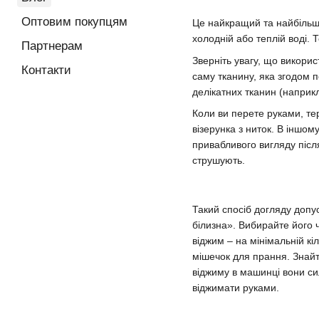
Оптовим покупцям
Це найкращий та найбільш 
холодній або теплій воді.
Партнерам
Зверніть увагу, що викори
Контакти
саму тканину, яка згодом 
делікатних тканин (наприк
Коли ви перете руками, тер
візерунка з ниток. В іншом
привабливого вигляду післ
струшують.
Такий спосіб догляду допу
білизна». Вибирайте його 
віджим – на мінімальній кі
мішечок для прання. Знайт
віджиму в машинці вони си
віджимати руками.