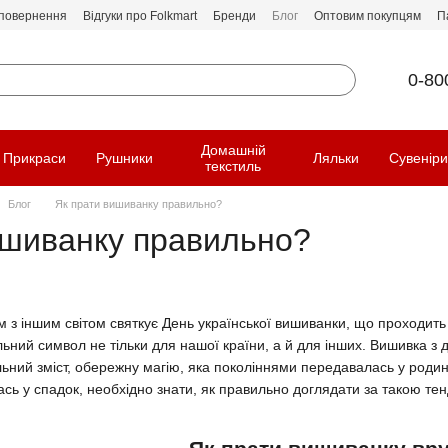
 повернення
Відгуки про Folkmart
Бренди
Блог
Оптовим покупцям
П
0-80
Домашній
Прикраси
Рушники
Ляльки
Сувенір
текстиль
Блог
Як прати вишиванку правильно?
ишиванку правильно?
 з іншим світом святкує День української вишиванки, що проходить т
ьний символ не тільки для нашої країни, а й для інших. Вишивка з д
льний зміст, обережну магію, яка поколіннями передавалась у роди
сь у спадок, необхідно знати, як правильно доглядати за такою тенд