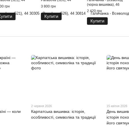
adova (521), 44
Paradova (526), 44
Галичанка - Всеволод
(чорна вишивка), 46
00 грн
3 800 грн
2 420 грн
Купити
Купити
Купити
2 червня 2026
15 квітня 2026
аїні — коли
Карпатська вишивка: історія,
День вишива
особливості, символіка та традиції
історія пох
його святку