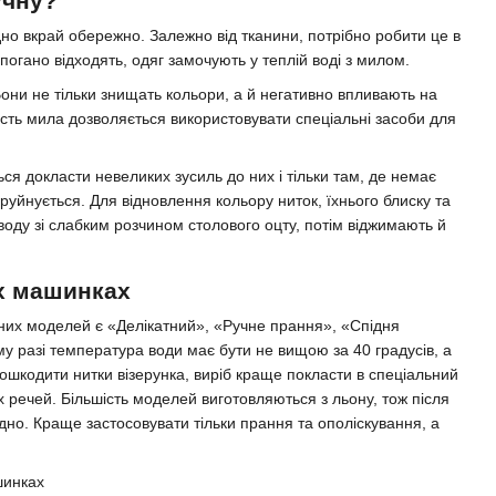
учну?
дно вкрай обережно. Залежно від тканини, потрібно робити це в
огано відходять, одяг замочують у теплій воді з милом.
Вони не тільки знищать кольори, а й негативно впливають на
ість мила дозволяється використовувати спеціальні засоби для
ся докласти невеликих зусиль до них і тільки там, де немає
руйнується. Для відновлення кольору ниток, їхнього блиску та
воду зі слабким розчином столового оцту, потім віджимають й
х машинках
сних моделей є «Делікатний», «Ручне прання», «Спідня
му разі температура води має бути не вищою за 40 градусів, а
пошкодити нитки візерунка, виріб краще покласти в спеціальний
 речей. Більшість моделей виготовляються з льону, тож після
но. Краще застосовувати тільки прання та ополіскування, а