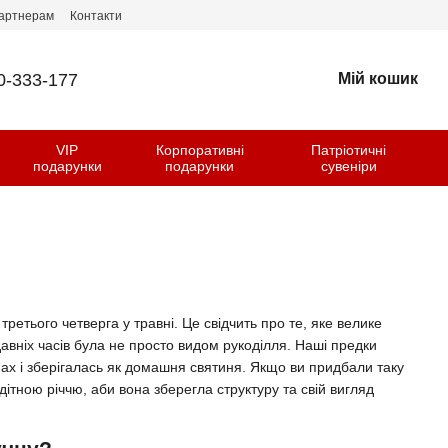
артнерам
Контакти
0-333-177
Мій кошик
VIP
Корпоративні
Патріотичні
и
подарунки
подарунки
сувеніри
ретього четверга у травні. Це свідчить про те, яке велике
авніх часів була не просто видом рукоділля. Наші предки
нах і зберігалась як домашня святиня. Якщо ви придбали таку
ітною річчю, аби вона зберегла структуру та свій вигляд